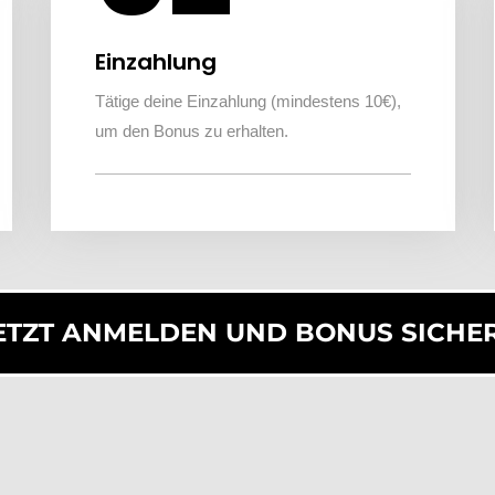
Einzahlung
Tätige deine Einzahlung (mindestens 10€),
um den Bonus zu erhalten.
ETZT ANMELDEN UND BONUS SICHE