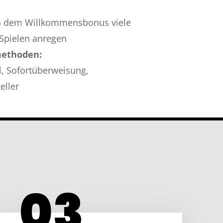
n dem Willkommensbonus viele
 Spielen anregen
methoden:
ll, Sofortüberweisung,
eller
03