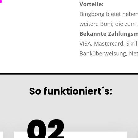
Vorteile:
Bingbong bietet nebe
weitere Boni, die zum
Bekannte Zahlungs
VISA, Mastercard, Skri
Banküberweisung, Net
So funktioniert´s:
02