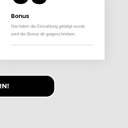
Bonus
Nachdem die Einzahlung getätigt wurde
wird der Bonus dir gutgeschrieben.
RN!