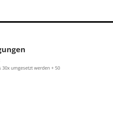
gungen
:
 30x umgesetzt werden + 50