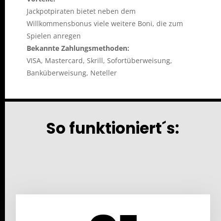
Jackpotpiraten bietet neben dem
Willkommensbonus viele weitere Boni, die zum
Spielen anregen
Bekannte Zahlungsmethoden:
VISA, Mastercard, Skrill, Sofortüberweisung,
Banküberweisung, Neteller
So funktioniert´s: