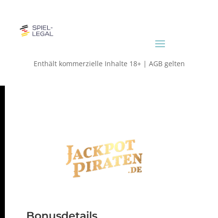
Enthält kommerzielle Inhalte 18+ | AGB gelten
Bonusdetails