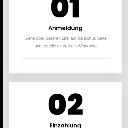
01
Anmeldung
Gehe über unseren Link auf die Bonus Seite
und erstelle dir dort ein Wettkonto
02
Einzahlung