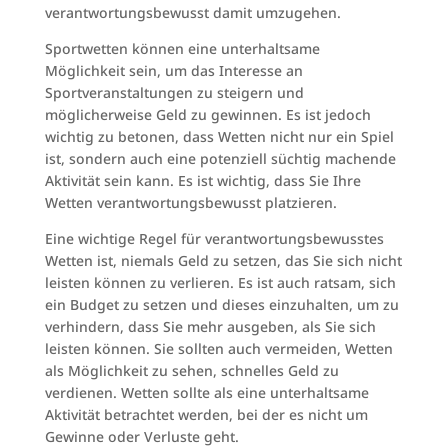
verantwortungsbewusst damit umzugehen.
Sportwetten können eine unterhaltsame
Möglichkeit sein, um das Interesse an
Sportveranstaltungen zu steigern und
möglicherweise Geld zu gewinnen. Es ist jedoch
wichtig zu betonen, dass Wetten nicht nur ein Spiel
ist, sondern auch eine potenziell süchtig machende
Aktivität sein kann. Es ist wichtig, dass Sie Ihre
Wetten verantwortungsbewusst platzieren.
Eine wichtige Regel für verantwortungsbewusstes
Wetten ist, niemals Geld zu setzen, das Sie sich nicht
leisten können zu verlieren. Es ist auch ratsam, sich
ein Budget zu setzen und dieses einzuhalten, um zu
verhindern, dass Sie mehr ausgeben, als Sie sich
leisten können. Sie sollten auch vermeiden, Wetten
als Möglichkeit zu sehen, schnelles Geld zu
verdienen. Wetten sollte als eine unterhaltsame
Aktivität betrachtet werden, bei der es nicht um
Gewinne oder Verluste geht.