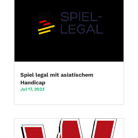
Spiel legal mit asiatischem
Handicap
Jul 17, 2023