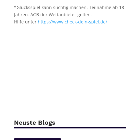
*Glücksspiel kann süchtig machen. Teilnahme ab 18
Jahren. AGB der Wettanbieter gelten.
Hilfe unter
https://www.check-dein-spiel.de/
Neuste Blogs