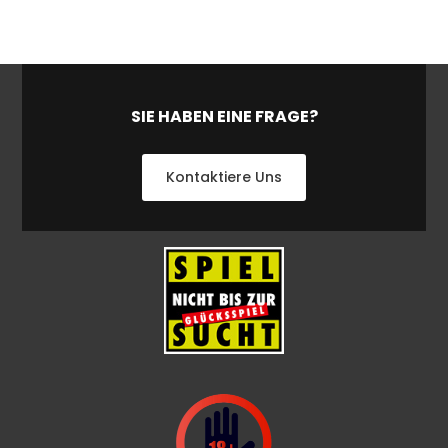
SIE HABEN EINE FRAGE?
Kontaktiere Uns