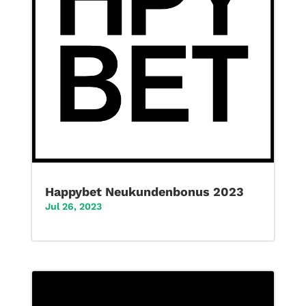
Happybet Neukundenbonus 2023
Jul 26, 2023