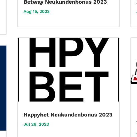
Betway Neukundenbonus 2023
Aug 15, 2023
Happybet Neukundenbonus 2023
Jul 26, 2023