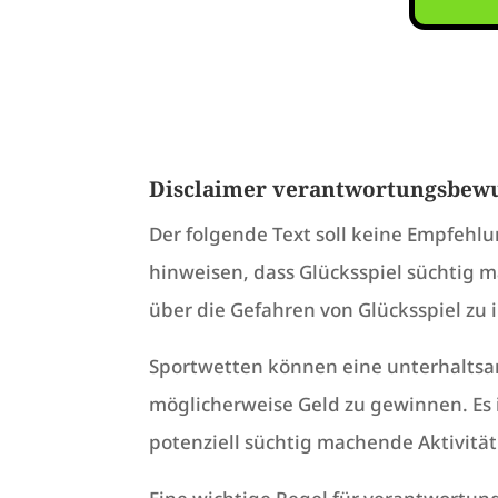
Disclaimer verantwortungsbewu
Der folgende Text soll keine Empfehl
hinweisen, dass Glücksspiel süchtig 
über die Gefahren von Glücksspiel z
Sportwetten können eine unterhaltsam
möglicherweise Geld zu gewinnen. Es i
potenziell süchtig machende Aktivität