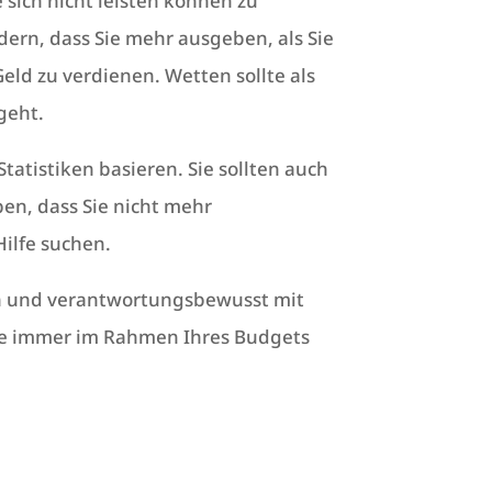
 sich nicht leisten können zu
ndern, dass Sie mehr ausgeben, als Sie
Geld zu verdienen. Wetten sollte als
geht.
tatistiken basieren. Sie sollten auch
en, dass Sie nicht mehr
ilfe suchen.
ren und verantwortungsbewusst mit
die immer im Rahmen Ihres Budgets