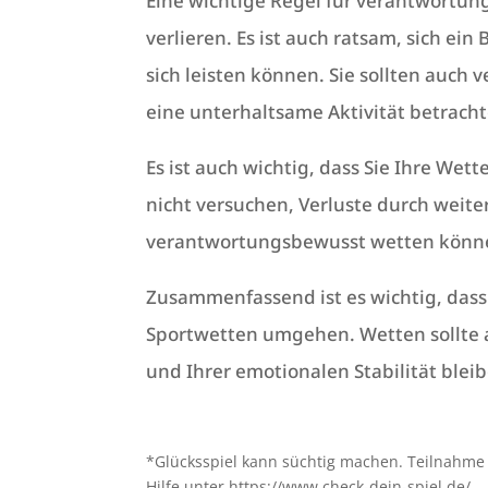
Eine wichtige Regel für verantwortung
verlieren. Es ist auch ratsam, sich ei
sich leisten können. Sie sollten auch 
eine unterhaltsame Aktivität betracht
Es ist auch wichtig, dass Sie Ihre Wet
nicht versuchen, Verluste durch weit
verantwortungsbewusst wetten können,
Zusammenfassend ist es wichtig, dass
Sportwetten umgehen. Wetten sollte a
und Ihrer emotionalen Stabilität bleib
*Glücksspiel kann süchtig machen. Teilnahme 
Hilfe unter https://www.check-dein-spiel.de/