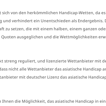
t sich von den herkömmlichen Handicap-Wetten, da es 
g und verhindert ein Unentschieden als Endergebnis. D
ft zu setzen, die mit einem halben, einem ganzen ode
e Quoten ausgeglichen und die Wettmöglichkeiten erwe
kt streng reguliert, und lizenzierte Wettanbieter mit 
ss nicht alle Wettanbieter das asiatische Handicap anb
tanbieter mit deutscher Lizenz das asiatische Handica
 Ihnen die Möglichkeit, das asiatische Handicap in ein