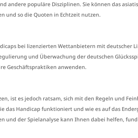
und andere populäre Disziplinen. Sie können das asiat
en und so die Quoten in Echtzeit nutzen.
dicaps bei lizenzierten Wettanbietern mit deutscher Li
Regulierung und Überwachung der deutschen Glücksspie
aire Geschäftspraktiken anwenden.
en, ist es jedoch ratsam, sich mit den Regeln und Fein
wie das Handicap funktioniert und wie es auf das End
en und der Spielanalyse kann Ihnen dabei helfen, fund