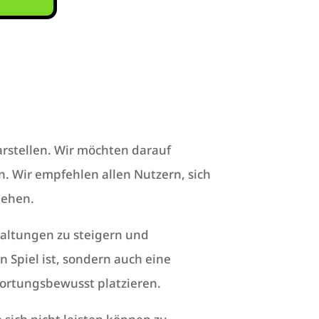
arstellen. Wir möchten darauf
. Wir empfehlen allen Nutzern, sich
gehen.
taltungen zu steigern und
n Spiel ist, sondern auch eine
twortungsbewusst platzieren.