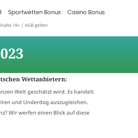
3
Sportwetten Bonus
Casino Bonus
nhalte 18+ | AGB gelten
2023
utschen Wettanbietern:
anzen Welt geschätzt wird. Es handelt
oriten und Underdog auszugleichen.
nz? Wir werfen einen Blick auf diese